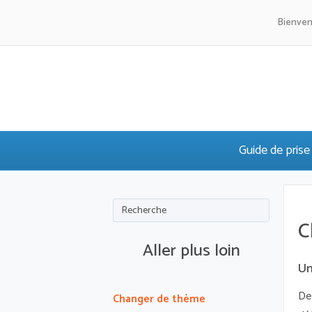
Bienven
Guide de prise
C
Aller plus loin
Un
De
Changer de thème