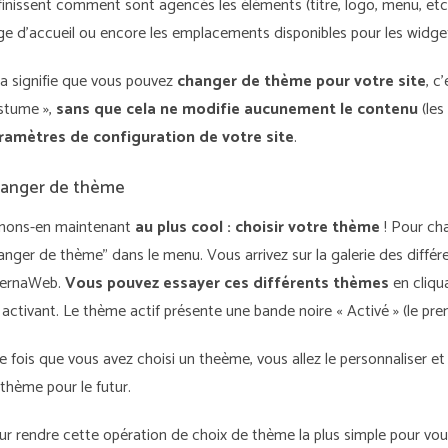
inissent comment sont agencés les éléments (titre, logo, menu, etc.),
ge d’accueil ou encore les emplacements disponibles pour les widge
la signifie que vous pouvez
changer de thème pour votre site
, c
stume »,
sans que cela ne modifie aucunement le contenu
(les
ramètres de configuration de votre site
.
anger de thème
nons-en maintenant
au plus cool : choisir votre thème
! Pour ch
anger de thème" dans le menu. Vous arrivez sur la galerie des diffé
ternaWeb.
Vous pouvez essayer ces différents thèmes
en cliqua
 activant. Le thème actif présente une bande noire « Activé » (le pre
e fois que vous avez choisi un theème, vous allez le personnaliser e
thème pour le futur.
ur rendre cette opération de choix de thème la plus simple pour vo