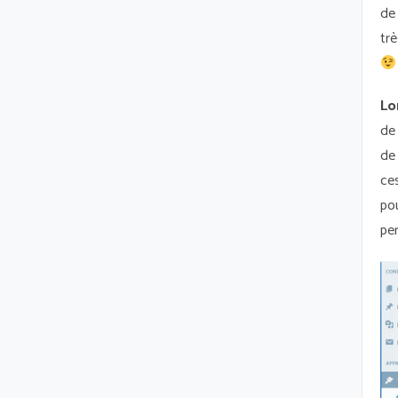
de 
trè
Lo
de 
de
ce
po
pe