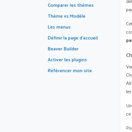
déf
Comparer les thèmes
pa
Thème vs Modèle
Ce
Les menus
co
Définir la page d’accueil
pa
Beaver Builder
Ch
Activer les plugins
Ve
Référencer mon site
Ch
Al
les
Un
ce 
Po